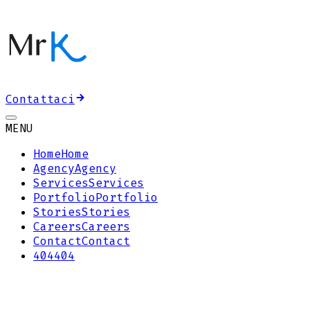
Contattaci
MENU
Home
Home
Agency
Agency
Services
Services
Portfolio
Portfolio
Stories
Stories
Careers
Careers
Contact
Contact
404
404