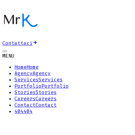
Contattaci
MENU
Home
Home
Agency
Agency
Services
Services
Portfolio
Portfolio
Stories
Stories
Careers
Careers
Contact
Contact
404
404