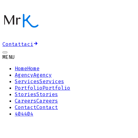
Contattaci
MENU
Home
Home
Agency
Agency
Services
Services
Portfolio
Portfolio
Stories
Stories
Careers
Careers
Contact
Contact
404
404