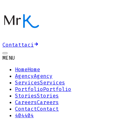
Contattaci
MENU
Home
Home
Agency
Agency
Services
Services
Portfolio
Portfolio
Stories
Stories
Careers
Careers
Contact
Contact
404
404