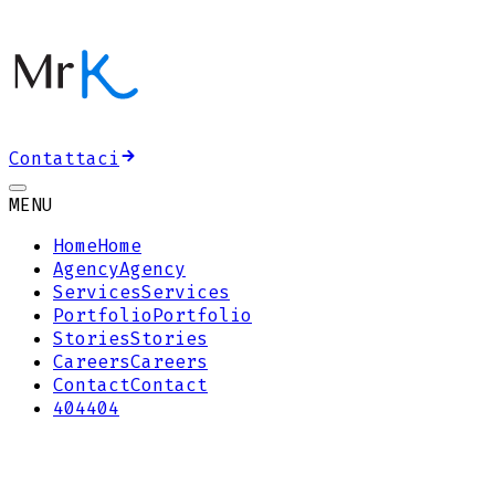
Contattaci
MENU
Home
Home
Agency
Agency
Services
Services
Portfolio
Portfolio
Stories
Stories
Careers
Careers
Contact
Contact
404
404