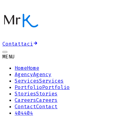
Contattaci
MENU
Home
Home
Agency
Agency
Services
Services
Portfolio
Portfolio
Stories
Stories
Careers
Careers
Contact
Contact
404
404