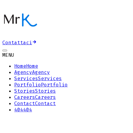
Contattaci
MENU
Home
Home
Agency
Agency
Services
Services
Portfolio
Portfolio
Stories
Stories
Careers
Careers
Contact
Contact
404
404