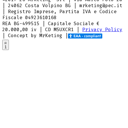
| 24062 Costa Volpino BG | mrketing@pec.it
| Registro Imprese, Partita IVA e Codice
Fiscale 04923610168
REA BG-499515 | Capitale Sociale €
20.000,00 iv |
CD M5UXCR1
|
Privacy Policy
| Concept by MrKeting |
1