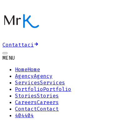
Contattaci
MENU
Home
Home
Agency
Agency
Services
Services
Portfolio
Portfolio
Stories
Stories
Careers
Careers
Contact
Contact
404
404